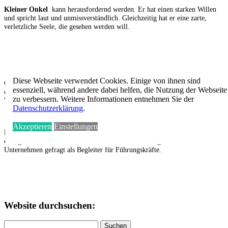
Kleiner Onkel
kann herausfordernd werden. Er hat einen starken Willen
und spricht laut und unmissverständlich. Gleichzeitig hat er eine zarte,
verletzliche Seele, die gesehen werden will.
Diese Webseite verwendet Cookies. Einige von ihnen sind
Christa Hüther
studiert seit über 25 Jahren das Verhalten von Pferden und
essenziell, während andere dabei helfen, die Nutzung der Webseite
die Kommunikation zwischen Mensch und Pferd. Seit 2009 gibt sie ihr
zu verbessern. Weitere Informationen entnehmen Sie der
Wissen erfolgreich weiter im Rahmen von Seminaren und Einzelunterricht.
Datenschutzerklärung
.
Akzeptieren
Einstellungen
Dirk Hüther
arbeitet seit 2001 als Trainer und seit 2007 als Coach
erfolgreich im Bereich der Persönlichkeitsentwicklung. Er ist vor allem in
Unternehmen gefragt als Begleiter für Führungskräfte.
Website durchsuchen:
Suchen