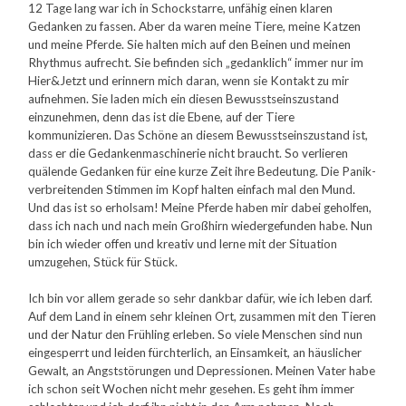
12 Tage lang war ich in Schockstarre, unfähig einen klaren
Gedanken zu fassen. Aber da waren meine Tiere, meine Katzen
und meine Pferde. Sie halten mich auf den Beinen und meinen
Rhythmus aufrecht. Sie befinden sich „gedanklich“ immer nur im
Hier&Jetzt und erinnern mich daran, wenn sie Kontakt zu mir
aufnehmen. Sie laden mich ein diesen Bewusstseinszustand
einzunehmen, denn das ist die Ebene, auf der Tiere
kommunizieren. Das Schöne an diesem Bewusstseinszustand ist,
dass er die Gedankenmaschinerie nicht braucht. So verlieren
quälende Gedanken für eine kurze Zeit ihre Bedeutung. Die Panik-
verbreitenden Stimmen im Kopf halten einfach mal den Mund.
Und das ist so erholsam! Meine Pferde haben mir dabei geholfen,
dass ich nach und nach mein Großhirn wiedergefunden habe. Nun
bin ich wieder offen und kreativ und lerne mit der Situation
umzugehen, Stück für Stück.
Ich bin vor allem gerade so sehr dankbar dafür, wie ich leben darf.
Auf dem Land in einem sehr kleinen Ort, zusammen mit den Tieren
und der Natur den Frühling erleben. So viele Menschen sind nun
eingesperrt und leiden fürchterlich, an Einsamkeit, an häuslicher
Gewalt, an Angststörungen und Depressionen. Meinen Vater habe
ich schon seit Wochen nicht mehr gesehen. Es geht ihm immer