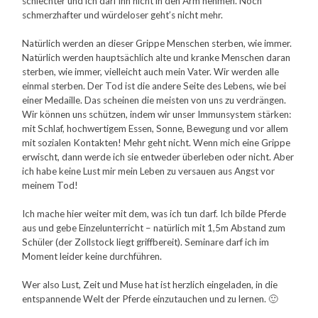
schlechter und ich darf ihn nicht in den Arm nehmen. Noch
schmerzhafter und würdeloser geht’s nicht mehr.
Natürlich werden an dieser Grippe Menschen sterben, wie immer.
Natürlich werden hauptsächlich alte und kranke Menschen daran
sterben, wie immer, vielleicht auch mein Vater. Wir werden alle
einmal sterben. Der Tod ist die andere Seite des Lebens, wie bei
einer Medaille. Das scheinen die meisten von uns zu verdrängen.
Wir können uns schützen, indem wir unser Immunsystem stärken:
mit Schlaf, hochwertigem Essen, Sonne, Bewegung und vor allem
mit sozialen Kontakten! Mehr geht nicht. Wenn mich eine Grippe
erwischt, dann werde ich sie entweder überleben oder nicht. Aber
ich habe keine Lust mir mein Leben zu versauen aus Angst vor
meinem Tod!
Ich mache hier weiter mit dem, was ich tun darf. Ich bilde Pferde
aus und gebe Einzelunterricht – natürlich mit 1,5m Abstand zum
Schüler (der Zollstock liegt griffbereit). Seminare darf ich im
Moment leider keine durchführen.
Wer also Lust, Zeit und Muse hat ist herzlich eingeladen, in die
entspannende Welt der Pferde einzutauchen und zu lernen. 🙂