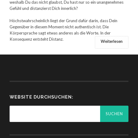
weshalb Du das nicht glaubst, Du hast nur so ein unangenehmes
Gefühl und distanzierst Dich innerlich?
Höchstwahrscheinlich liegt der Grund dafür darin, dass Dein
Gegenüber in diesem Moment nicht authentisch ist. Die
Körpersprache sagt etwas anderes als die Worte. In der
Konsequenz entsteht Distanz.
Weiterlesen
WEBSITE DURCHSUCHEN:
Suchen
nach: