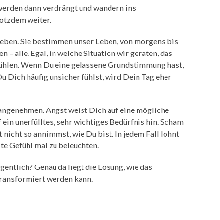
werden dann verdrängt und wandern ins
rotzdem weiter.
Leben. Sie bestimmen unser Leben, von morgens bis
– alle. Egal, in welche Situation wir geraten, das
i fühlen. Wenn Du eine gelassene Grundstimmung hast,
 Dich häufig unsicher fühlst, wird Dein Tag eher
nangenehmen. Angst weist Dich auf eine mögliche
 ein unerfülltes, sehr wichtiges Bedürfnis hin. Scham
 nicht so annimmst, wie Du bist. In jedem Fall lohnt
te Gefühl mal zu beleuchten.
entlich? Genau da liegt die Lösung, wie das
ransformiert werden kann.