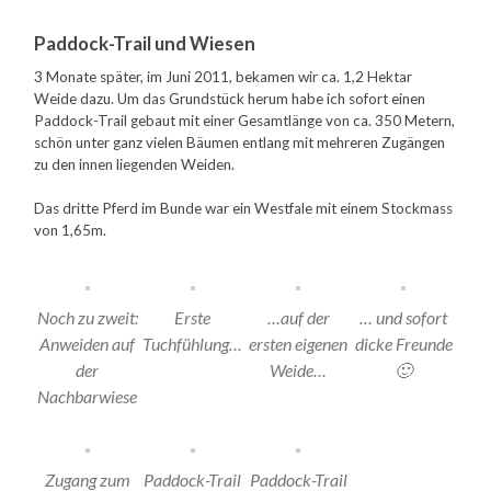
Paddock-Trail und Wiesen
3 Monate später, im Juni 2011, bekamen wir ca. 1,2 Hektar
Weide dazu. Um das Grundstück herum habe ich sofort einen
Paddock-Trail gebaut mit einer Gesamtlänge von ca. 350 Metern,
schön unter ganz vielen Bäumen entlang mit mehreren Zugängen
zu den innen liegenden Weiden.
Das dritte Pferd im Bunde war ein Westfale mit einem Stockmass
von 1,65m.
Noch zu zweit:
Erste
…auf der
… und sofort
Anweiden auf
Tuchfühlung…
ersten eigenen
dicke Freunde
der
Weide…
🙂
Nachbarwiese
Zugang zum
Paddock-Trail
Paddock-Trail