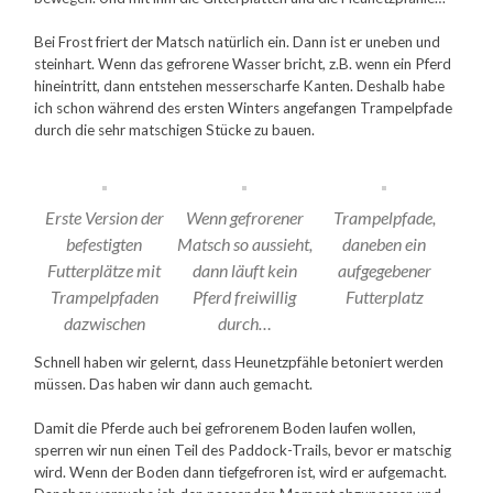
Bei Frost friert der Matsch natürlich ein. Dann ist er uneben und
steinhart. Wenn das gefrorene Wasser bricht, z.B. wenn ein Pferd
hineintritt, dann entstehen messerscharfe Kanten. Deshalb habe
ich schon während des ersten Winters angefangen Trampelpfade
durch die sehr matschigen Stücke zu bauen.
Erste Version der
Wenn gefrorener
Trampelpfade,
befestigten
Matsch so aussieht,
daneben ein
Futterplätze mit
dann läuft kein
aufgegebener
Trampelpfaden
Pferd freiwillig
Futterplatz
dazwischen
durch…
Schnell haben wir gelernt, dass Heunetzpfähle betoniert werden
müssen. Das haben wir dann auch gemacht.
Damit die Pferde auch bei gefrorenem Boden laufen wollen,
sperren wir nun einen Teil des Paddock-Trails, bevor er matschig
wird. Wenn der Boden dann tiefgefroren ist, wird er aufgemacht.