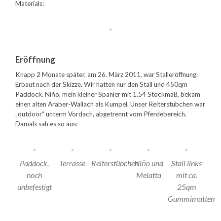
Materials:
Eröffnung
Knapp 2 Monate später, am 26. März 2011, war Stalleröffnung.
Erbaut nach der Skizze. Wir hatten nur den Stall und 450qm
Paddock. Niňo, mein kleiner Spanier mit 1,54 Stockmaß, bekam
einen alten Araber-Wallach als Kumpel. Unser Reiterstübchen war
„outdoor“ unterm Vordach, abgetrennt vom Pferdebereich.
Damals sah es so aus:
Paddock,
Terrasse
Reiterstübchen
Niňo und
Stall links
noch
Melatta
mit ca.
unbefestigt
25qm
Gummimatten