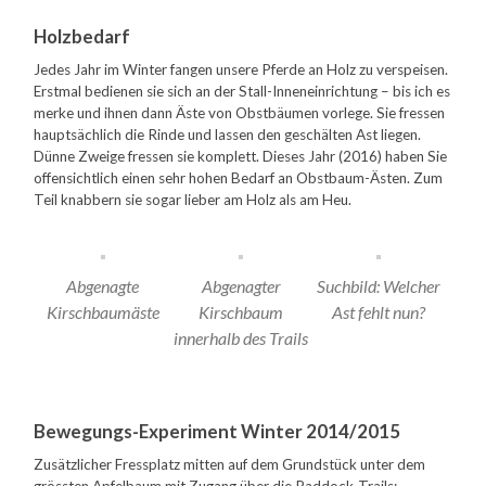
Holzbedarf
Jedes Jahr im Winter fangen unsere Pferde an Holz zu verspeisen.
Erstmal bedienen sie sich an der Stall-Inneneinrichtung – bis ich es
merke und ihnen dann Äste von Obstbäumen vorlege. Sie fressen
hauptsächlich die Rinde und lassen den geschälten Ast liegen.
Dünne Zweige fressen sie komplett. Dieses Jahr (2016) haben Sie
offensichtlich einen sehr hohen Bedarf an Obstbaum-Ästen. Zum
Teil knabbern sie sogar lieber am Holz als am Heu.
Abgenagte
Abgenagter
Suchbild: Welcher
Kirschbaumäste
Kirschbaum
Ast fehlt nun?
innerhalb des Trails
Bewegungs-Experiment Winter 2014/2015
Zusätzlicher Fressplatz mitten auf dem Grundstück unter dem
grössten Apfelbaum mit Zugang über die Paddock-Trails: