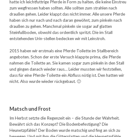
hatte ich leichtfuttrige Pferde in Form zu halten, die keine Einstreu
zum wegfressen haben sollten. Alle sollten zum strahlen nach
draußen gehen. Leider klappt das nicht immer. Alle unsere Pferde
haben sich nur nach und nach daran gewöhnt, zum pinkeln nach
draußen zu gehen. Manchmal pinkeln sie sogar auf glatten
Steinfußboden, obwohl das ordentlich spritzt. Die im Stall
entstehenden Urin-stellen bedecken wir mit Leinstroh.
2015 haben wir erstmals eine Pferde-Toilette im Stallbereich
angeboten. Schon der erste Versuch klappte prima, die Pferde
nahmen die Toilette an. Sie kamen sogar zum pinkeln in den Stall
und gingen danach wieder raus… Leider mussten wir feststellen,
dass für eine Pferde-Toilette ein Abfluss nötig ist. Den hatten wir
nicht. Also wurde wieder rückgebaut. 🙁
Matsch und Frost
Im Herbst setzte die Regenzeit ein – die Stunde der Wahrheit.
Bewährt sich das Konzept? Die Bodenbefestigung? Die
Heunetzpfähle? Der Boden wurde matschig und fing an sich zu
bewegen. Und mit ihm die Gitterplatten und die Heunetzpfähle…