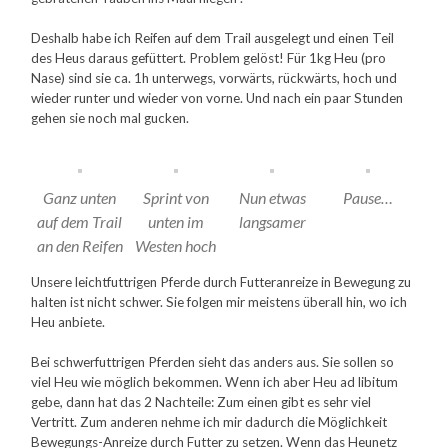
Deshalb habe ich Reifen auf dem Trail ausgelegt und einen Teil
des Heus daraus gefüttert. Problem gelöst! Für 1kg Heu (pro
Nase) sind sie ca. 1h unterwegs, vorwärts, rückwärts, hoch und
wieder runter und wieder von vorne. Und nach ein paar Stunden
gehen sie noch mal gucken.
Ganz unten
Sprint von
Nun etwas
Pause…
auf dem Trail
unten im
langsamer
an den Reifen
Westen hoch
Unsere leichtfuttrigen Pferde durch Futteranreize in Bewegung zu
halten ist nicht schwer. Sie folgen mir meistens überall hin, wo ich
Heu anbiete.
Bei schwerfuttrigen Pferden sieht das anders aus. Sie sollen so
viel Heu wie möglich bekommen. Wenn ich aber Heu ad libitum
gebe, dann hat das 2 Nachteile: Zum einen gibt es sehr viel
Vertritt. Zum anderen nehme ich mir dadurch die Möglichkeit
Bewegungs-Anreize durch Futter zu setzen. Wenn das Heunetz