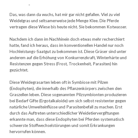
Das, was dann da wuchs, hat mir gar nicht gefallen. Viel zu viel
Weidelgras und seltsamerweise jede Menge Klee. Die Pferde
vertragen diese Wiese bis heute nicht. Sie bekommen Kotwasser.
Nachdem ich dann im Nachhinein doch etwas mehr recherchiert
hatte, fand ich heraus, dass im konventionellen Handel nur noch
Hochleistungs-Saatgut zu bekommen ist. Diese Gräser sind unter
anderem auf die Erhöhung von Konkurrenzkraft, Winterhärte und
Resistenzen gegen Stress (Frost, Trockenheit, Parasiten) hin
gezüchtet.
Diese Weidegrasarten leben oft in Symbiose mit Pilzen
(Endophyten), die innerhalb des Pflanzenkörpers zwischen den
Graszellen leben. Diese sogenannten Pilzsymbionten produzieren
bei Bedarf Gifte (Ergotalkaloide) um sich selbst resistenter gegen
natürliche Umwelteinflüsse und Parasitenbefall zu machen. Erst
durch das Auftreten unterschiedlicher Weidetiervergiftungen
erkannte man, dass diese Endophyten bei Pferden systematisch
schwerste Stoffwechselstörungen und somit Erkrankungen
hervorrufen können.