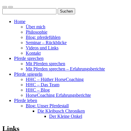
Mobile-
Suchfeld
Suchen
Menü
ein-/ausblenden
nach:
ein-/ausblenden
Home
Über mich
Philosophie
Blog: pferdefühlen
Seminar – Rückblicke
Videos und Links
Kontakt
Pferde sprechen
Mit Pferden sprechen
Mit Pferden sprechen – Erfahrungsberichte
Pferde spiegeln
HHC – Hüther HorseCoaching
HHC – Das Team
HHC – Blog
HorseCoaching Erfahrungsberichte
Pferde leben
Blog: Unser Pferdestall
Die Kleibusch Chroniken
Der Kleine Onkel
Links