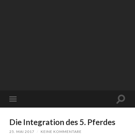
Suchfe
Mobile-
ein-/a
Menü
ein-/ausblenden
Die Integration des 5. Pferdes
25. MAI 2017
/
KEINE KOMMENTARE