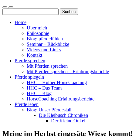
Mobile-
Suchfeld
Suchen
Menü
ein-/ausblenden
nach:
ein-/ausblenden
Home
Über mich
Philosophie
Blog: pferdefühlen
Seminar – Rückblicke
Videos und Links
Kontakt
Pferde sprechen
Mit Pferden sprechen
Mit Pferden sprechen – Erfahrungsberichte
Pferde spiegeln
HHC – Hüther HorseCoaching
HHC – Das Team
HHC – Blog
HorseCoaching Erfahrungsberichte
Pferde leben
Blog: Unser Pferdestall
Die Kleibusch Chroniken
Der Kleine Onkel
Meine im Herbst eingesäte Wiese kommt!