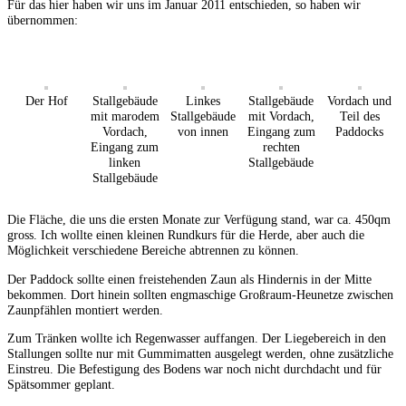
Für das hier haben wir uns im Januar 2011 entschieden, so haben wir
übernommen:
Der Hof
Stallgebäude
Linkes
Stallgebäude
Vordach und
mit marodem
Stallgebäude
mit Vordach,
Teil des
Vordach,
von innen
Eingang zum
Paddocks
Eingang zum
rechten
linken
Stallgebäude
Stallgebäude
Die Fläche, die uns die ersten Monate zur Verfügung stand, war ca. 450qm
gross. Ich wollte einen kleinen Rundkurs für die Herde, aber auch die
Möglichkeit verschiedene Bereiche abtrennen zu können.
Der Paddock sollte einen freistehenden Zaun als Hindernis in der Mitte
bekommen. Dort hinein sollten engmaschige Großraum-Heunetze zwischen
Zaunpfählen montiert werden.
Zum Tränken wollte ich Regenwasser auffangen. Der Liegebereich in den
Stallungen sollte nur mit Gummimatten ausgelegt werden, ohne zusätzliche
Einstreu. Die Befestigung des Bodens war noch nicht durchdacht und für
Spätsommer geplant.