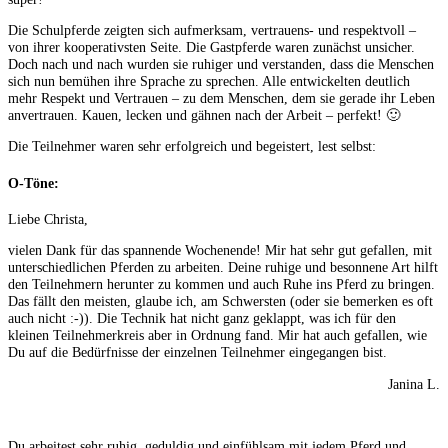
Die Schulpferde zeigten sich aufmerksam, vertrauens- und respektvoll –
von ihrer kooperativsten Seite. Die Gastpferde waren zunächst unsicher.
Doch nach und nach wurden sie ruhiger und verstanden, dass die Menschen
sich nun bemühen ihre Sprache zu sprechen. Alle entwickelten deutlich
mehr Respekt und Vertrauen – zu dem Menschen, dem sie gerade ihr Leben
anvertrauen. Kauen, lecken und gähnen nach der Arbeit – perfekt! 🙂
Die Teilnehmer waren sehr erfolgreich und begeistert, lest selbst:
O-Töne:
Liebe Christa,
vielen Dank für das spannende Wochenende! Mir hat sehr gut gefallen, mit
unterschiedlichen Pferden zu arbeiten. Deine ruhige und besonnene Art hilft
den Teilnehmern herunter zu kommen und auch Ruhe ins Pferd zu bringen.
Das fällt den meisten, glaube ich, am Schwersten (oder sie bemerken es oft
auch nicht :-)). Die Technik hat nicht ganz geklappt, was ich für den
kleinen Teilnehmerkreis aber in Ordnung fand. Mir hat auch gefallen, wie
Du auf die Bedürfnisse der einzelnen Teilnehmer eingegangen bist.
Janina L.
Du arbeitest sehr ruhig, geduldig und einfühlsam mit jedem Pferd und