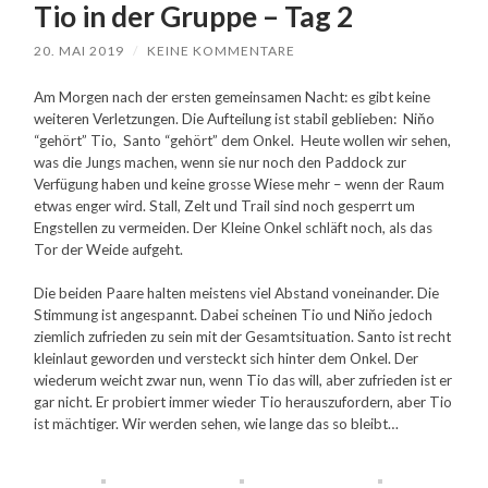
Tio in der Gruppe – Tag 2
20. MAI 2019
/
KEINE KOMMENTARE
Am Morgen nach der ersten gemeinsamen Nacht: es gibt keine
weiteren Verletzungen. Die Aufteilung ist stabil geblieben: Niňo
“gehört” Tio, Santo “gehört” dem Onkel. Heute wollen wir sehen,
was die Jungs machen, wenn sie nur noch den Paddock zur
Verfügung haben und keine grosse Wiese mehr – wenn der Raum
etwas enger wird.
Stall, Zelt und Trail sind noch gesperrt um
Engstellen zu vermeiden. Der Kleine Onkel schläft noch, als das
Tor der Weide aufgeht.
Die beiden Paare halten meistens viel Abstand voneinander. Die
Stimmung ist angespannt. Dabei scheinen Tio und Niňo jedoch
ziemlich zufrieden zu sein mit der Gesamtsituation. Santo ist recht
kleinlaut geworden und versteckt sich hinter dem Onkel. Der
wiederum weicht zwar nun, wenn Tio das will, aber zufrieden ist er
gar nicht. Er probiert immer wieder Tio herauszufordern, aber Tio
ist mächtiger. Wir werden sehen, wie lange das so bleibt…