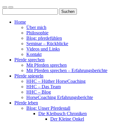
Mobile-
Suchfeld
Suchen
Menü
ein-/ausblenden
nach:
ein-/ausblenden
Home
Über mich
Philosophie
Blog: pferdefühlen
Seminar – Rückblicke
Videos und Links
Kontakt
Pferde sprechen
Mit Pferden sprechen
Mit Pferden sprechen – Erfahrungsberichte
Pferde spiegeln
HHC – Hüther HorseCoaching
HHC – Das Team
HHC – Blog
HorseCoaching Erfahrungsberichte
Pferde leben
Blog: Unser Pferdestall
Die Kleibusch Chroniken
Der Kleine Onkel