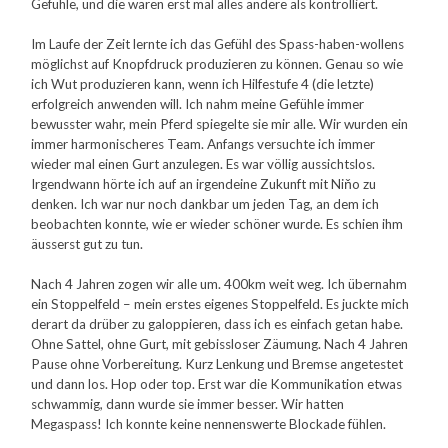
Gefühle, und die waren erst mal alles andere als kontrolliert.
Im Laufe der Zeit lernte ich das Gefühl des Spass-haben-wollens
möglichst auf Knopfdruck produzieren zu können. Genau so wie
ich Wut produzieren kann, wenn ich Hilfestufe 4 (die letzte)
erfolgreich anwenden will. Ich nahm meine Gefühle immer
bewusster wahr, mein Pferd spiegelte sie mir alle. Wir wurden ein
immer harmonischeres Team. Anfangs versuchte ich immer
wieder mal einen Gurt anzulegen. Es war völlig aussichtslos.
Irgendwann hörte ich auf an irgendeine Zukunft mit Niňo zu
denken. Ich war nur noch dankbar um jeden Tag, an dem ich
beobachten konnte, wie er wieder schöner wurde. Es schien ihm
äusserst gut zu tun.
Nach 4 Jahren zogen wir alle um. 400km weit weg. Ich übernahm
ein Stoppelfeld – mein erstes eigenes Stoppelfeld. Es juckte mich
derart da drüber zu galoppieren, dass ich es einfach getan habe.
Ohne Sattel, ohne Gurt, mit gebissloser Zäumung. Nach 4 Jahren
Pause ohne Vorbereitung. Kurz Lenkung und Bremse angetestet
und dann los. Hop oder top. Erst war die Kommunikation etwas
schwammig, dann wurde sie immer besser. Wir hatten
Megaspass! Ich konnte keine nennenswerte Blockade fühlen.