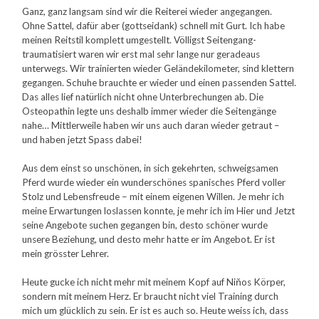
Ganz, ganz langsam sind wir die Reiterei wieder angegangen.
Ohne Sattel, dafür aber (gottseidank) schnell mit Gurt. Ich habe
meinen Reitstil komplett umgestellt. Völligst Seitengang-
traumatisiert waren wir erst mal sehr lange nur geradeaus
unterwegs. Wir trainierten wieder Geländekilometer, sind klettern
gegangen. Schuhe brauchte er wieder und einen passenden Sattel.
Das alles lief natürlich nicht ohne Unterbrechungen ab. Die
Osteopathin legte uns deshalb immer wieder die Seitengänge
nahe… Mittlerweile haben wir uns auch daran wieder getraut –
und haben jetzt Spass dabei!
Aus dem einst so unschönen, in sich gekehrten, schweigsamen
Pferd wurde wieder ein wunderschönes spanisches Pferd voller
Stolz und Lebensfreude – mit einem eigenen Willen. Je mehr ich
meine Erwartungen loslassen konnte, je mehr ich im Hier und Jetzt
seine Angebote suchen gegangen bin, desto schöner wurde
unsere Beziehung, und desto mehr hatte er im Angebot. Er ist
mein grösster Lehrer.
Heute gucke ich nicht mehr mit meinem Kopf auf Niňos Körper,
sondern mit meinem Herz. Er braucht nicht viel Training durch
mich um glücklich zu sein. Er ist es auch so. Heute weiss ich, dass