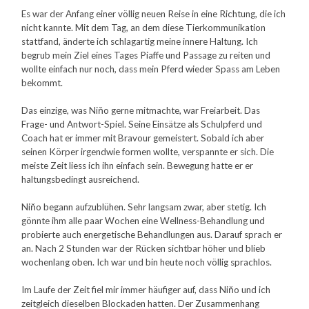
Es war der Anfang einer völlig neuen Reise in eine Richtung, die ich
nicht kannte. Mit dem Tag, an dem diese Tierkommunikation
stattfand, änderte ich schlagartig meine innere Haltung. Ich
begrub mein Ziel eines Tages Piaffe und Passage zu reiten und
wollte einfach nur noch, dass mein Pferd wieder Spass am Leben
bekommt.
Das einzige, was Niňo gerne mitmachte, war Freiarbeit. Das
Frage- und Antwort-Spiel. Seine Einsätze als Schulpferd und
Coach hat er immer mit Bravour gemeistert. Sobald ich aber
seinen Körper irgendwie formen wollte, verspannte er sich. Die
meiste Zeit liess ich ihn einfach sein. Bewegung hatte er er
haltungsbedingt ausreichend.
Niňo begann aufzublühen. Sehr langsam zwar, aber stetig. Ich
gönnte ihm alle paar Wochen eine Wellness-Behandlung und
probierte auch energetische Behandlungen aus. Darauf sprach er
an. Nach 2 Stunden war der Rücken sichtbar höher und blieb
wochenlang oben. Ich war und bin heute noch völlig sprachlos.
Im Laufe der Zeit fiel mir immer häufiger auf, dass Niňo und ich
zeitgleich dieselben Blockaden hatten. Der Zusammenhang