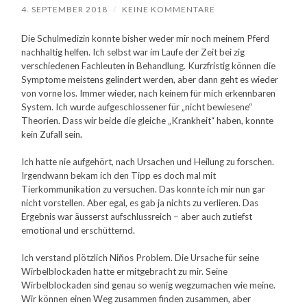
4. SEPTEMBER 2018
/
KEINE KOMMENTARE
Die Schulmedizin konnte bisher weder mir noch meinem Pferd
nachhaltig helfen. Ich selbst war im Laufe der Zeit bei zig
verschiedenen Fachleuten in Behandlung. Kurzfristig können die
Symptome meistens gelindert werden, aber dann geht es wieder
von vorne los. Immer wieder, nach keinem für mich erkennbaren
System. Ich wurde aufgeschlossener für „nicht bewiesene“
Theorien. Dass wir beide die gleiche „Krankheit“ haben, konnte
kein Zufall sein.
Ich hatte nie aufgehört, nach Ursachen und Heilung zu forschen.
Irgendwann bekam ich den Tipp es doch mal mit
Tierkommunikation zu versuchen. Das konnte ich mir nun gar
nicht vorstellen. Aber egal, es gab ja nichts zu verlieren. Das
Ergebnis war äusserst aufschlussreich – aber auch zutiefst
emotional und erschütternd.
Ich verstand plötzlich Niňos Problem. Die Ursache für seine
Wirbelblockaden hatte er mitgebracht zu mir. Seine
Wirbelblockaden sind genau so wenig wegzumachen wie meine.
Wir können einen Weg zusammen finden zusammen, aber